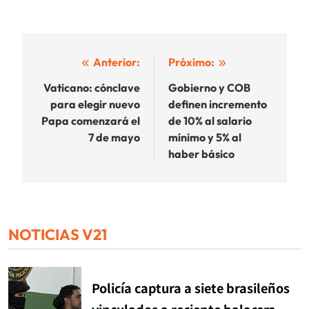
Navegación
Anterior:
Próximo:
de
Vaticano: cónclave
Gobierno y COB
para elegir nuevo
definen incremento
entradas
Papa comenzará el
de 10% al salario
7 de mayo
mínimo y 5% al
haber básico
NOTICIAS V21
Policía captura a siete brasileños