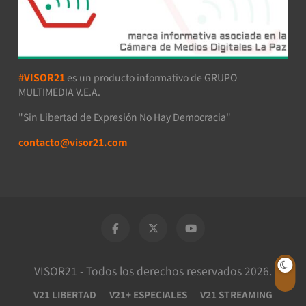
#VISOR21
es un producto informativo de GRUPO
MULTIMEDIA V.E.A.
"Sin Libertad de Expresión No Hay Democracia"
contacto@visor21.com
VISOR21 - Todos los derechos reservados 2026.
V21 LIBERTAD
V21+ ESPECIALES
V21 STREAMING