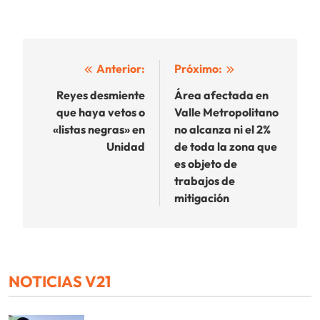
Navegación
Anterior:
Próximo:
de
Reyes desmiente
Área afectada en
que haya vetos o
Valle Metropolitano
entradas
«listas negras» en
no alcanza ni el 2%
Unidad
de toda la zona que
es objeto de
trabajos de
mitigación
NOTICIAS V21