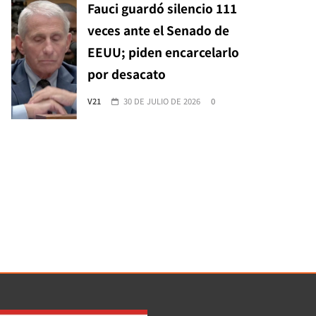
Fauci guardó silencio 111
veces ante el Senado de
EEUU; piden encarcelarlo
por desacato
V21
30 DE JULIO DE 2026
0