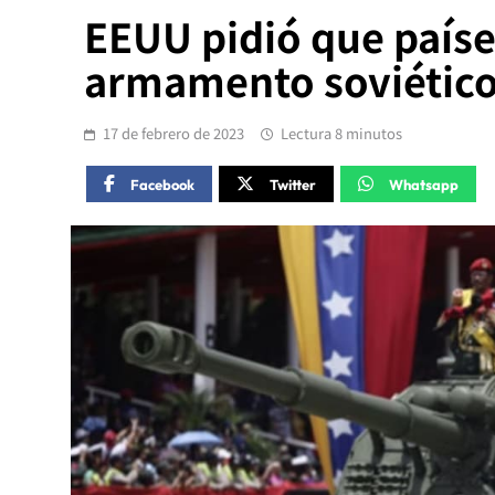
EEUU pidió que paíse
armamento soviético
17 de febrero de 2023
Lectura 8 minutos
Facebook
Twitter
Whatsapp