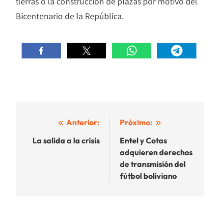
tierras o la construcción de plazas por motivo del
Bicentenario de la República.
Navegación
Anterior:
Próximo:
de
La salida a la crisis
Entel y Cotas
adquieren derechos
entradas
de transmisión del
fútbol boliviano