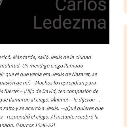
ricó. Más tarde, salió Jesús de la ciudad
 multitud. Un mendigo ciego llamado
ír que el que venía era Jesús de Nazaret, se
ompasión de mí! – Muchos lo reprendían para
ás fuerte: – ¡Hijo de David, ten compasión de
í que llamaron al ciego. ¡Ánimo! —le dijeron—.
n salto y se acercó a Jesús. —¿Qué quieres que
r– respondió el ciego. Al instante recobró la
sanado. (Marcos 10:46-52)