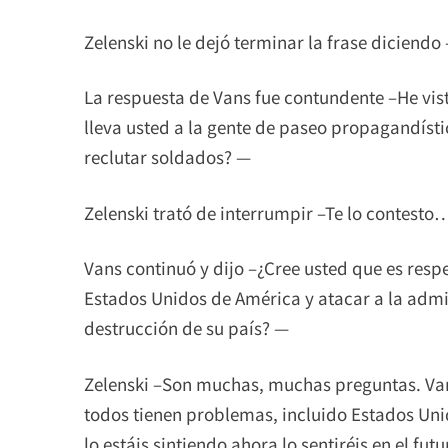
Zelenski no le dejó terminar la frase diciend
La respuesta de Vans fue contundente –He visto
lleva usted a la gente de paseo propagandíst
reclutar soldados? —
Zelenski trató de interrumpir –Te lo contesto
Vans continuó y dijo –¿Cree usted que es resp
Estados Unidos de América y atacar a la admin
destrucción de su país? —
Zelenski –Son muchas, muchas preguntas. Vam
todos tienen problemas, incluido Estados Uni
lo estáis sintiendo ahora lo sentiréis en el fut