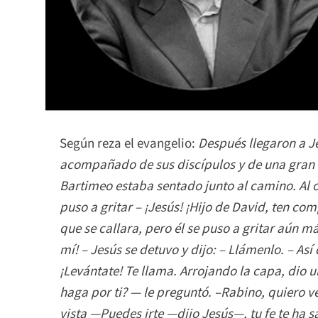
Según reza el evangelio:
Después llegaron a Je
acompañado de sus discípulos y de una gran
Bartimeo estaba sentado junto al camino. Al o
puso a gritar – ¡Jesús! ¡Hijo de David, ten c
que se callara, pero él se puso a gritar aún m
mí! – Jesús se detuvo y dijo: – Llámenlo. – As
¡Levántate! Te llama. Arrojando la capa, dio u
haga por ti? — le preguntó. –Rabino, quiero ve
vista —Puedes irte —dijo Jesús—, tu fe te ha 