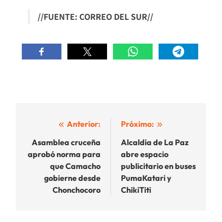
//FUENTE: CORREO DEL SUR//
Navegación
Anterior:
Próximo:
de
Asamblea cruceña
Alcaldía de La Paz
aprobó norma para
abre espacio
entradas
que Camacho
publicitario en buses
gobierne desde
PumaKatari y
Chonchocoro
ChikiTiti