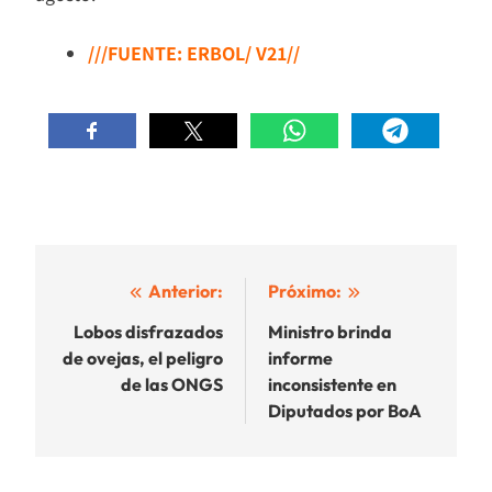
///FUENTE: ERBOL/ V21//
Navegación
Anterior:
Próximo:
de
Lobos disfrazados
Ministro brinda
de ovejas, el peligro
informe
entradas
de las ONGS
inconsistente en
Diputados por BoA