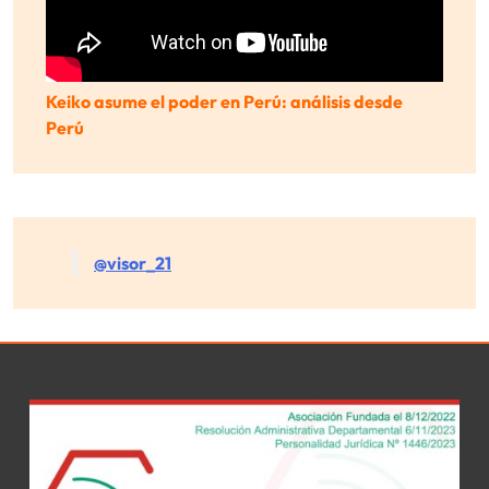
Keiko asume el poder en Perú: análisis desde
Perú
@visor_21