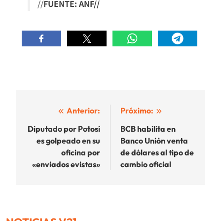
//
FUENTE: ANF//
Navegación
Anterior:
Próximo:
de
Diputado por Potosí
BCB habilita en
es golpeado en su
Banco Unión venta
entradas
oficina por
de dólares al tipo de
«enviados evistas»
cambio oficial