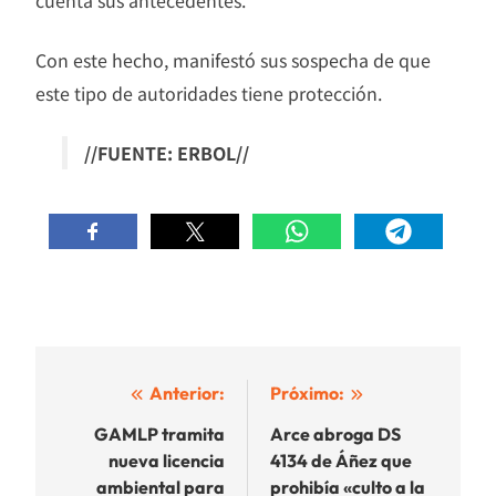
cuenta sus antecedentes.
Con este hecho, manifestó sus sospecha de que
este tipo de autoridades tiene protección.
//FUENTE: ERBOL//
Navegación
Anterior:
Próximo:
de
GAMLP tramita
Arce abroga DS
nueva licencia
4134 de Áñez que
entradas
ambiental para
prohibía «culto a la