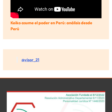
Keiko asume el poder en Perú: análisis desde
Perú
@visor_21