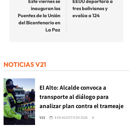
de
Este viernes se
EEUU deportará a
inauguran los
tres bolivianos y
entradas
Puentes de la Unión
evalúa a 124
del Bicentenario en
La Paz
NOTICIAS V21
El Alto: Alcalde convoca a
transporte al diálogo para
analizar plan contra el trameaje
V21
8 DE AGOSTO DE 2026
0