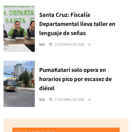
Santa Cruz: Fiscalía
Departamental lleva taller en
lenguaje de señas
V21
11 DE MAYO DE 2026
0
PumaKatari solo opera en
horarios pico por escasez de
diésel
V21
27 DE ABRIL DE 2026
0