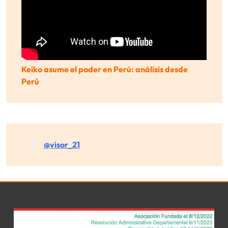
Keiko asume el poder en Perú: análisis desde
Perú
@visor_21