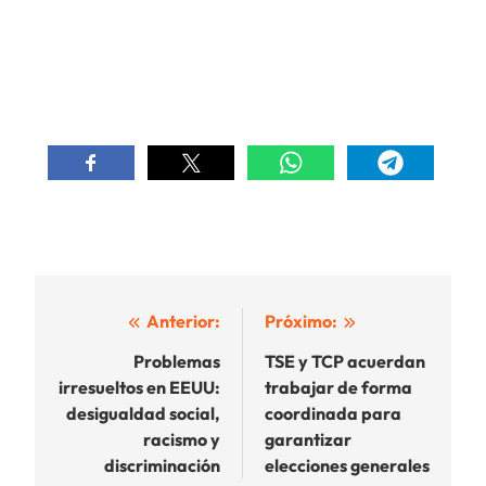
Navegación
Anterior:
Próximo:
de
Problemas
TSE y TCP acuerdan
irresueltos en EEUU:
trabajar de forma
entradas
desigualdad social,
coordinada para
racismo y
garantizar
discriminación
elecciones generales