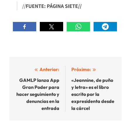
//
FUENTE: PÁGINA SIETE//
Navegación
Anterior:
Próximo:
de
GAMLP lanza App
«Jeannine, de puño
Gran Poder para
y letra» es el libro
entradas
hacer seguimiento y
escrito por la
denuncias en la
expresidenta desde
entrada
la cárcel