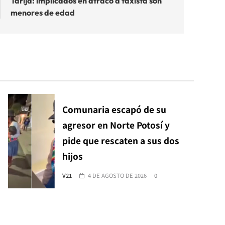
Tarija: implicados en atraco a taxista son
menores de edad
Comunaria escapó de su
agresor en Norte Potosí y
pide que rescaten a sus dos
hijos
V21
4 DE AGOSTO DE 2026
0