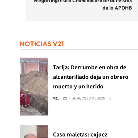
de
Niegan ingreso a Chonchocoro de activistas
de la APDHB
entradas
NOTICIAS V21
Tarija: Derrumbe en obra de
alcantarillado deja un obrero
muerto y un herido
V21
4 DE AGOSTO DE 2026
0
Caso maletas: exjuez