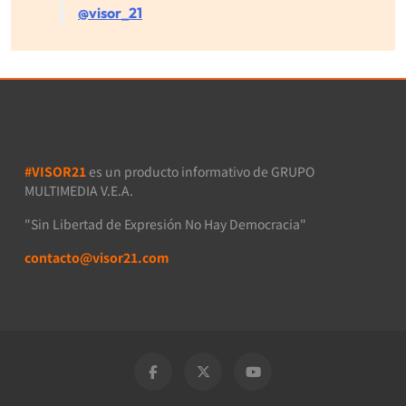
@visor_21
#VISOR21
es un producto informativo de GRUPO
MULTIMEDIA V.E.A.
"Sin Libertad de Expresión No Hay Democracia"
contacto@visor21.com