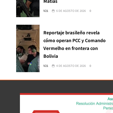
Matías
V21
6 DE AGOSTO DE 2026
0
Reportaje brasileño revela
cómo operan PCC y Comando
Vermelho en frontera con
Bolivia
V21
4 DE AGOSTO DE 2026
0