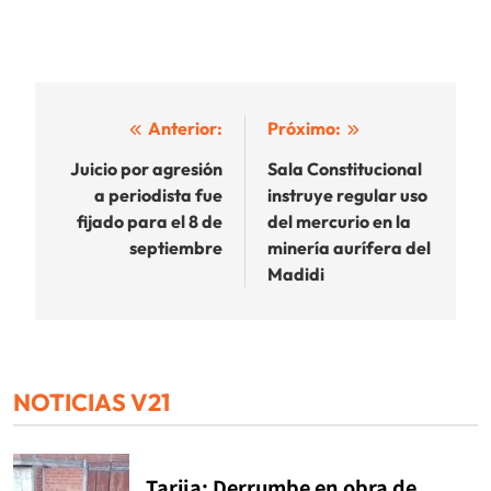
Navegación
Anterior:
Próximo:
de
Juicio por agresión
Sala Constitucional
a periodista fue
instruye regular uso
entradas
fijado para el 8 de
del mercurio en la
septiembre
minería aurífera del
Madidi
NOTICIAS V21
Tarija: Derrumbe en obra de