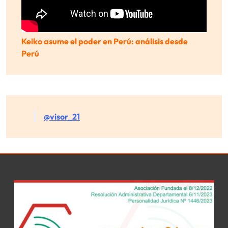
Keiko asume el poder en Perú: análisis desde
Perú
@visor_21