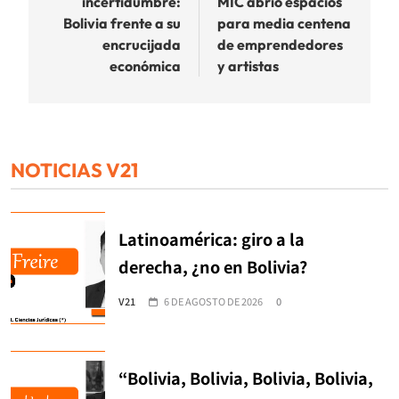
incertidumbre:
MIC abrió espacios
entradas
Bolivia frente a su
para media centena
encrucijada
de emprendedores
económica
y artistas
NOTICIAS V21
Latinoamérica: giro a la
derecha, ¿no en Bolivia?
V21
6 DE AGOSTO DE 2026
0
“Bolivia, Bolivia, Bolivia, Bolivia,