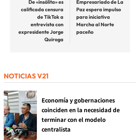
de
De «insólita» es
Empresariado de La
calificada censura
Paz espera impulso
entradas
de TikTok a
para iniciativa
entrevista con
Marcha al Norte
expresidente Jorge
paceño
Quiroga
NOTICIAS V21
Economía y gobernaciones
coinciden en la necesidad de
terminar con el modelo
centralista