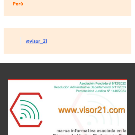
Perú
@visor_21