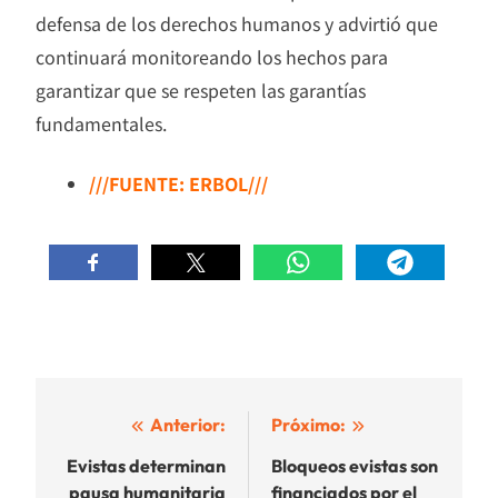
defensa de los derechos humanos y advirtió que
continuará monitoreando los hechos para
garantizar que se respeten las garantías
fundamentales.
///FUENTE: ERBOL///
Navegación
Anterior:
Próximo:
de
Evistas determinan
Bloqueos evistas son
pausa humanitaria
financiados por el