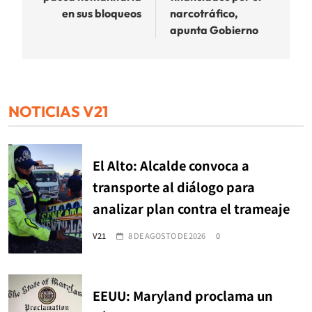
entradas
en sus bloqueos
narcotráfico,
apunta Gobierno
NOTICIAS V21
El Alto: Alcalde convoca a
transporte al diálogo para
analizar plan contra el trameaje
V21
8 DE AGOSTO DE 2026
0
EEUU: Maryland proclama un