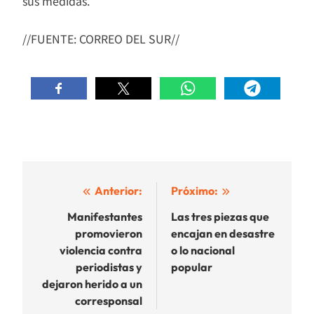
sus medidas.
//FUENTE: CORREO DEL SUR//
Navegación
Anterior:
Próximo:
de
Manifestantes
Las tres piezas que
promovieron
encajan en desastre
entradas
violencia contra
o lo nacional
periodistas y
popular
dejaron herido a un
corresponsal