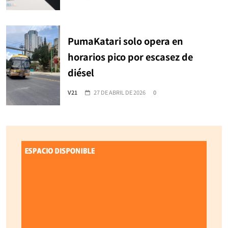
PumaKatari solo opera en
horarios pico por escasez de
diésel
V21
27 DE ABRIL DE 2026
0