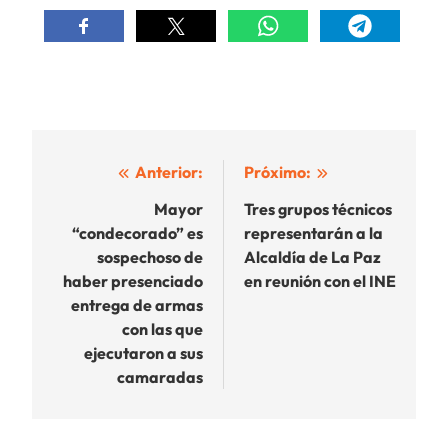
Navegación
Anterior:
Próximo:
de
Mayor
Tres grupos técnicos
“condecorado” es
representarán a la
entradas
sospechoso de
Alcaldía de La Paz
haber presenciado
en reunión con el INE
entrega de armas
con las que
ejecutaron a sus
camaradas