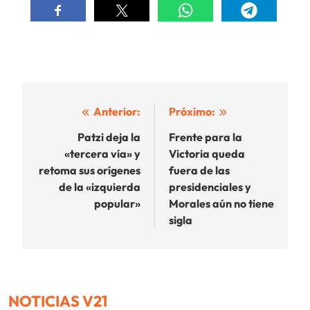
Navegación
Anterior:
Próximo:
de
Patzi deja la
Frente para la
«tercera vía» y
Victoria queda
entradas
retoma sus orígenes
fuera de las
de la «izquierda
presidenciales y
popular»
Morales aún no tiene
sigla
NOTICIAS V21