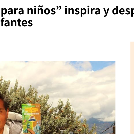
ara niños” inspira y desp
nfantes