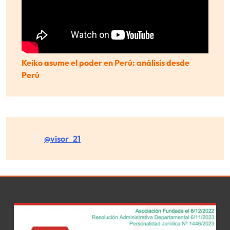
Keiko asume el poder en Perú: análisis desde
Perú
@visor_21