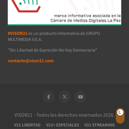
#VISOR21
es un producto informativo de GRUPO
MULTIMEDIA V.E.A.
"Sin Libertad de Expresión No Hay Democracia"
contacto@visor21.com
VISOR21 - Todos los derechos reservados 2026.
V21 LIBERTAD
V21+ ESPECIALES
V21 STREAMING