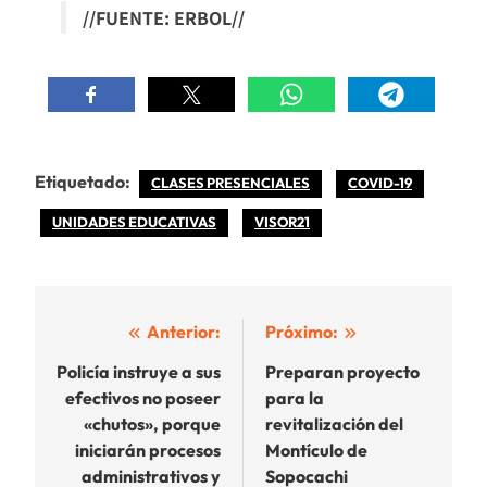
//FUENTE: ERBOL//
Etiquetado:
CLASES PRESENCIALES
COVID-19
UNIDADES EDUCATIVAS
VISOR21
Navegación
Anterior:
Próximo:
de
Policía instruye a sus
Preparan proyecto
efectivos no poseer
para la
entradas
«chutos», porque
revitalización del
iniciarán procesos
Montículo de
administrativos y
Sopocachi