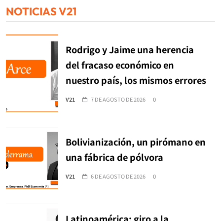
NOTICIAS V21
Rodrigo y Jaime una herencia
del fracaso económico en
nuestro país, los mismos errores
V21
7 DE AGOSTO DE 2026
0
Bolivianización, un pirómano en
una fábrica de pólvora
V21
6 DE AGOSTO DE 2026
0
Latinoamérica: giro a la