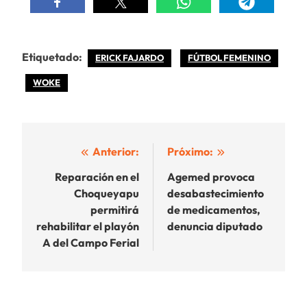
Etiquetado:
ERICK FAJARDO
FÚTBOL FEMENINO
WOKE
Navegación
Anterior:
Próximo:
de
Reparación en el
Agemed provoca
Choqueyapu
desabastecimiento
entradas
permitirá
de medicamentos,
rehabilitar el playón
denuncia diputado
A del Campo Ferial