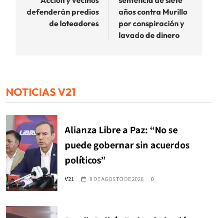
Acción y vecinos
sentencia de siete
entradas
defenderán predios
años contra Murillo
de loteadores
por conspiración y
lavado de dinero
NOTICIAS V21
Alianza Libre a Paz: “No se
puede gobernar sin acuerdos
políticos”
V21
8 DE AGOSTO DE 2026
0