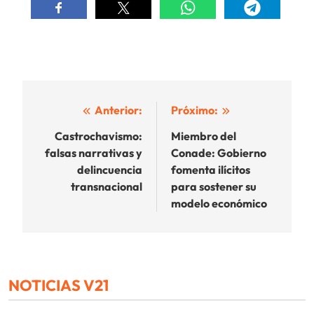
Navegación
Anterior:
Próximo:
de
Castrochavismo:
Miembro del
falsas narrativas y
Conade: Gobierno
entradas
delincuencia
fomenta ilícitos
transnacional
para sostener su
modelo económico
NOTICIAS V21