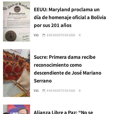
EEUU: Maryland proclama un
día de homenaje oficial a Bolivia
por sus 201 años
V21
8 DE AGOSTO DE 2026
0
Sucre: Primera dama recibe
reconocimiento como
descendiente de José Mariano
Serrano
V21
8 DE AGOSTO DE 2026
0
Alianza Libre a Paz: “No se