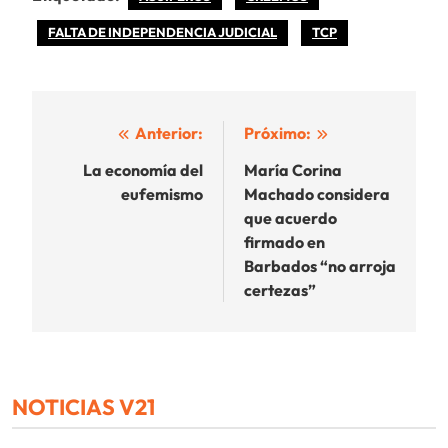
FALTA DE INDEPENDENCIA JUDICIAL
TCP
Navegación
Anterior:
Próximo:
de
La economía del
María Corina
eufemismo
Machado considera
entradas
que acuerdo
firmado en
Barbados “no arroja
certezas”
NOTICIAS V21