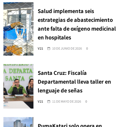
Salud implementa seis
estrategias de abastecimiento
ante falta de oxígeno medicinal
en hospitales
V21
10 DE JUNIO DE 2026
0
Santa Cruz: Fiscalía
Departamental lleva taller en
lenguaje de señas
V21
11 DE MAYO DE 2026
0
PumaKatari solo opera en