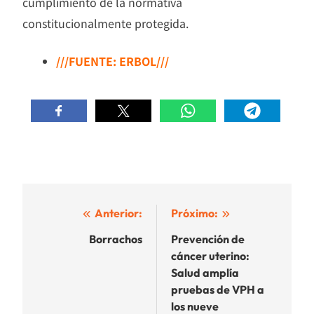
cumplimiento de la normativa
constitucionalmente protegida.
///FUENTE: ERBOL///
Navegación
Anterior:
Próximo:
de
Borrachos
Prevención de
cáncer uterino:
entradas
Salud amplía
pruebas de VPH a
los nueve