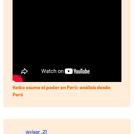
Keiko asume el poder en Perú: análisis desde
Perú
@visor_21