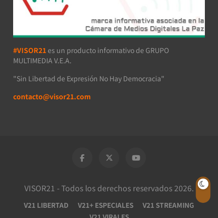
#VISOR21
es un producto informativo de GRUPO
MULTIMEDIA V.E.A.
"Sin Libertad de Expresión No Hay Democracia"
contacto@visor21.com
VISOR21 - Todos los derechos reservados 2026.
V21 LIBERTAD
V21+ ESPECIALES
V21 STREAMING
V21 VIRALES