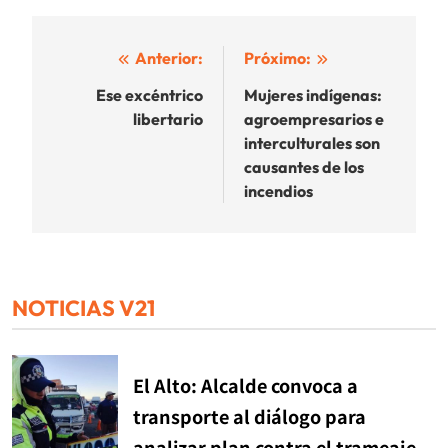
Navegación
Anterior:
Próximo:
de
Ese excéntrico
Mujeres indígenas:
libertario
agroempresarios e
entradas
interculturales son
causantes de los
incendios
NOTICIAS V21
El Alto: Alcalde convoca a
transporte al diálogo para
analizar plan contra el trameaje