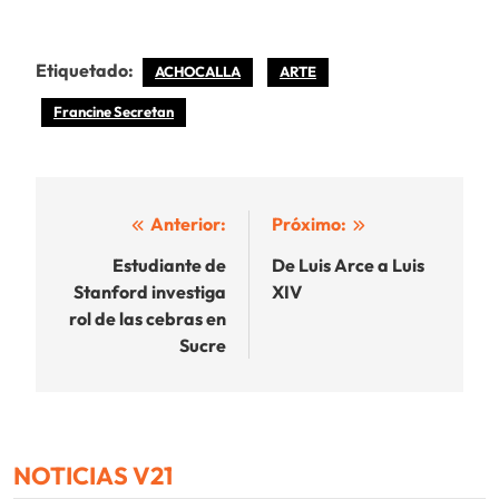
Etiquetado:
ACHOCALLA
ARTE
Francine Secretan
Navegación
Anterior:
Próximo:
de
Estudiante de
De Luis Arce a Luis
Stanford investiga
XIV
entradas
rol de las cebras en
Sucre
NOTICIAS V21