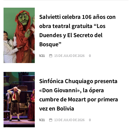
Salvietti celebra 106 años con
obra teatral gratuita “Los
Duendes y El Secreto del
Bosque”
V21
15 DE JULIO DE 2026
0
Sinfónica Chuquiago presenta
«Don Giovanni», la ópera
cumbre de Mozart por primera
vez en Bolivia
V21
13 DE JULIO DE 2026
0