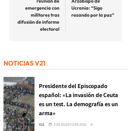
reunión de
Arzobispo de
entradas
emergencia con
Ucrania: “Sigo
militares tras
rezando por la paz”
difusión de informe
electoral
NOTICIAS V21
Presidente del Episcopado
español: «La invasión de Ceuta
es un test. La demografía es un
arma»
V21
5 DE AGOSTO DE 2026
0