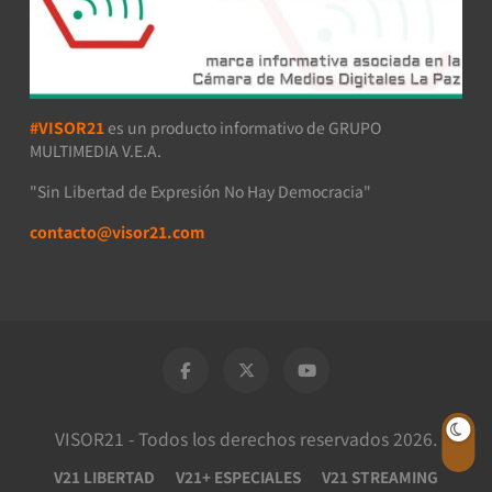
#VISOR21
es un producto informativo de GRUPO
MULTIMEDIA V.E.A.
"Sin Libertad de Expresión No Hay Democracia"
contacto@visor21.com
VISOR21 - Todos los derechos reservados 2026.
V21 LIBERTAD
V21+ ESPECIALES
V21 STREAMING