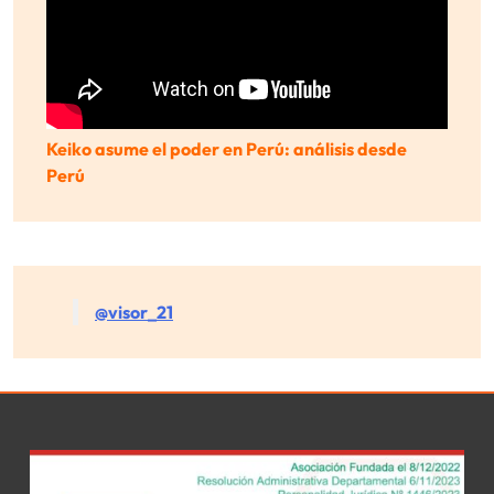
Keiko asume el poder en Perú: análisis desde
Perú
@visor_21