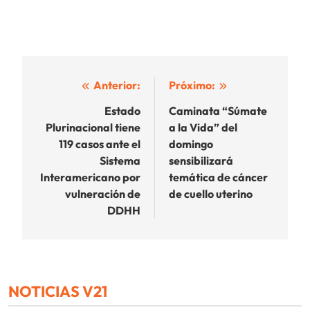
Navegación
Anterior:
Próximo:
de
Estado
Caminata “Súmate
Plurinacional tiene
a la Vida” del
entradas
119 casos ante el
domingo
Sistema
sensibilizará
Interamericano por
temática de cáncer
vulneración de
de cuello uterino
DDHH
NOTICIAS V21