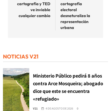
entradas
cartografía y TED
cartografía
ve inviable
electoral
cualquier cambio
desnaturaliza la
representación
urbana
NOTICIAS V21
Ministerio Público pedirá 8 años
contra Arce Mosqueira; abogado
dice que este se encuentra
«refugiado»
V21
4 DE AGOSTO DE 2026
0