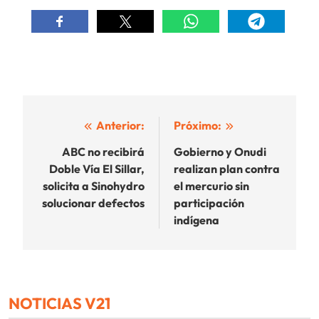
Navegación
Anterior:
Próximo:
de
ABC no recibirá
Gobierno y Onudi
Doble Vía El Sillar,
realizan plan contra
entradas
solicita a Sinohydro
el mercurio sin
solucionar defectos
participación
indígena
NOTICIAS V21