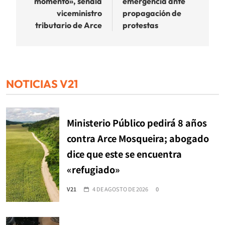
momento», señala
emergencia ante
viceministro
propagación de
tributario de Arce
protestas
NOTICIAS V21
Ministerio Público pedirá 8 años
contra Arce Mosqueira; abogado
dice que este se encuentra
«refugiado»
V21
4 DE AGOSTO DE 2026
0