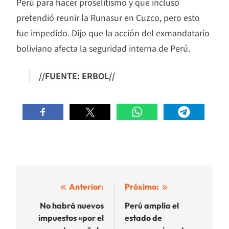
Perú para hacer proselitismo y que incluso
pretendió reunir la Runasur en Cuzco, pero esto
fue impedido. Dijo que la acción del exmandatario
boliviano afecta la seguridad interna de Perú.
//FUENTE: ERBOL//
Navegación
Anterior:
Próximo:
de
No habrá nuevos
Perú amplía el
impuestos «por el
estado de
entradas