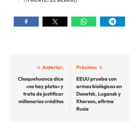
Navegación
Anterior:
Próximo:
de
Choquehuanca dice
EEUU prueba con
«no hay plata» y
armas biológicas en
entradas
trata de justificar
Donetsk, Lugansk y
millonarios créditos
Kherson, afirma
Rusia