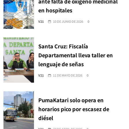
ante falta de oxígeno medicinal
en hospitales
V21
10 DE JUNIO DE 2026
0
Santa Cruz: Fiscalía
Departamental lleva taller en
lenguaje de señas
V21
11 DE MAYO DE 2026
0
PumaKatari solo opera en
horarios pico por escasez de
diésel