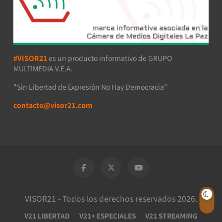
#VISOR21
es un producto informativo de GRUPO
MULTIMEDIA V.E.A.
"Sin Libertad de Expresión No Hay Democracia"
contacto@visor21.com
VISOR21 - Todos los derechos reservados 2026.
V21 LIBERTAD
V21+ ESPECIALES
V21 STREAMING