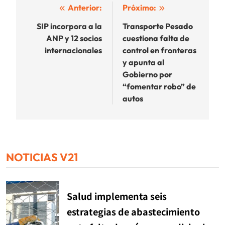
Navegación
Anterior:
Próximo:
de
SIP incorpora a la
Transporte Pesado
ANP y 12 socios
cuestiona falta de
entradas
internacionales
control en fronteras
y apunta al
Gobierno por
“fomentar robo” de
autos
NOTICIAS V21
Salud implementa seis
estrategias de abastecimiento