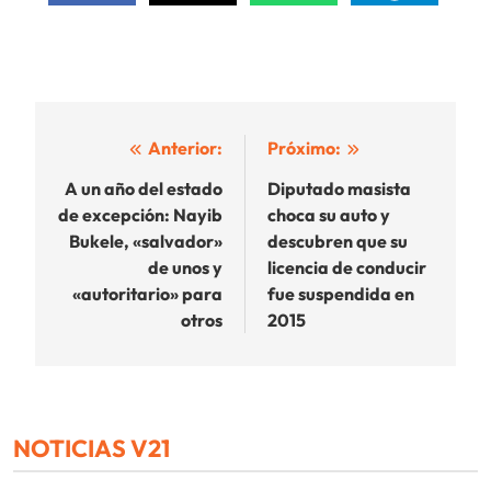
Navegación
Anterior:
Próximo:
de
A un año del estado
Diputado masista
de excepción: Nayib
choca su auto y
entradas
Bukele, «salvador»
descubren que su
de unos y
licencia de conducir
«autoritario» para
fue suspendida en
otros
2015
NOTICIAS V21