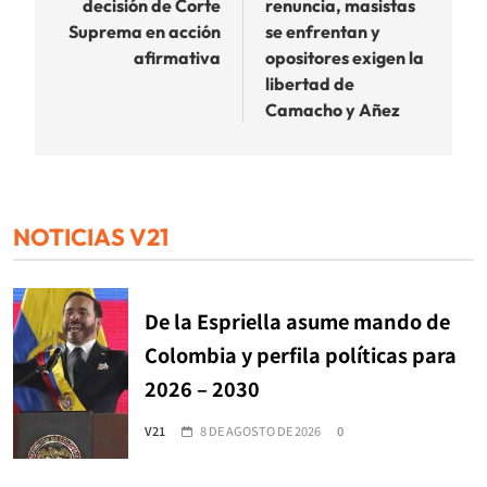
decisión de Corte
renuncia, masistas
Suprema en acción
se enfrentan y
afirmativa
opositores exigen la
libertad de
Camacho y Añez
NOTICIAS V21
De la Espriella asume mando de
Colombia y perfila políticas para
2026 – 2030
V21
8 DE AGOSTO DE 2026
0