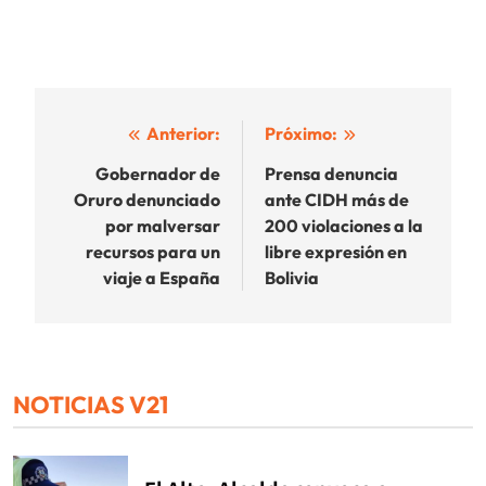
Navegación
Anterior:
Próximo:
de
Gobernador de
Prensa denuncia
Oruro denunciado
ante CIDH más de
entradas
por malversar
200 violaciones a la
recursos para un
libre expresión en
viaje a España
Bolivia
NOTICIAS V21