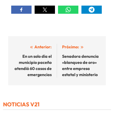
Navegación
Anterior:
Próximo:
de
En un solo día el
Senadora denuncia
municipio paceño
«blanqueo de oro»
entradas
atendió 60 casos de
entre empresa
emergencias
estatal y ministerio
NOTICIAS V21